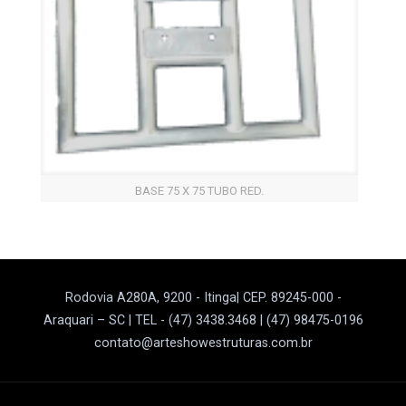
BASE 75 X 75 TUBO RED.
Rodovia A280A, 9200 - Itinga| CEP. 89245-000 -
Araquari – SC | TEL - (47) 3438.3468 | (47) 98475-0196
contato@arteshowestruturas.com.br